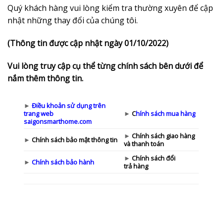
Quý khách hàng vui lòng kiểm tra thường xuyên để cập
nhật những thay đổi của chúng tôi.
(Thông tin được cập nhật ngày 01/10/2022)
Vui lòng truy cập cụ thể từng chính sách bên dưới để
nắm thêm thông tin.
►
Đ
i
ề
u kho
ả
n s
ử
d
ụ
ng tr
ê
n
trang web
►
C
h
í
nh s
á
ch mua h
à
ng
saigonsmarthome.com
►
Ch
í
nh s
á
ch giao h
à
ng
►
Chính s
á
ch b
ả
o m
ậ
t th
ông tin
v
à
thanh to
á
n
►
Ch
í
nh s
á
ch
đổ
i
►
Ch
í
nh s
á
ch b
ả
o h
à
nh
tr
ả
h
à
ng