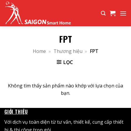
Bỏ
qua
nội
dung
FPT
Home
»
Thương hiệu
»
FPT
LỌC
Không tìm thấy sản phẩm nào khớp với lựa chọn của
bạn.
GIỚI THIỆU
Với dịch vụ toàn diện từ tư vấn, thiết kế, cung cấp thiết
bị & thi công trọn gói