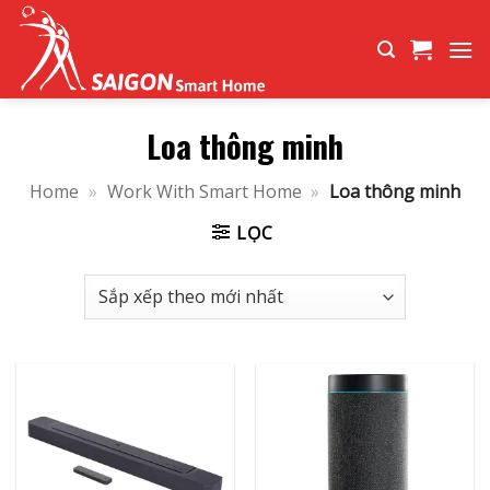
Bỏ
qua
nội
dung
Loa thông minh
Home
»
Work With Smart Home
»
Loa thông minh
LỌC