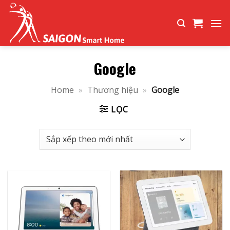
Bỏ
qua
nội
dung
Google
Home
»
Thương hiệu
»
Google
LỌC