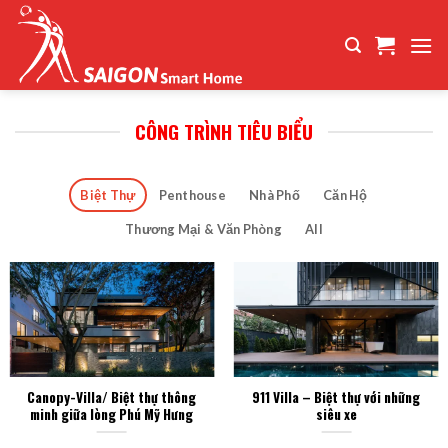
Bỏ
qua
nội
dung
CÔNG TRÌNH TIÊU BIỂU
Biệt Thự
Penthouse
Nhà Phố
Căn Hộ
Thương Mại & Văn Phòng
All
Canopy-Villa/ Biệt thự thông
911 Villa – Biệt thự với những
minh giữa lòng Phú Mỹ Hưng
siêu xe