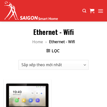
Bỏ
qua
nội
dung
Ethernet - Wifi
Home
»
Ethernet - Wifi
LỌC