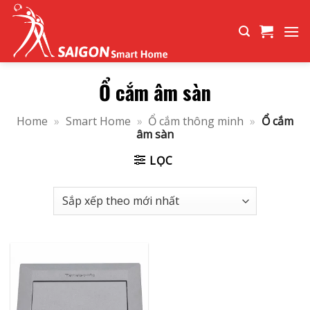
Bỏ
qua
nội
dung
Ổ cắm âm sàn
Home
»
Smart Home
»
Ổ cắm thông minh
»
Ổ cắm
âm sàn
LỌC