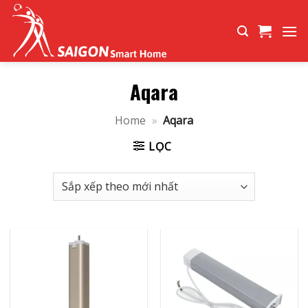
Bỏ
qua
nội
dung
Aqara
Home
»
Aqara
LỌC