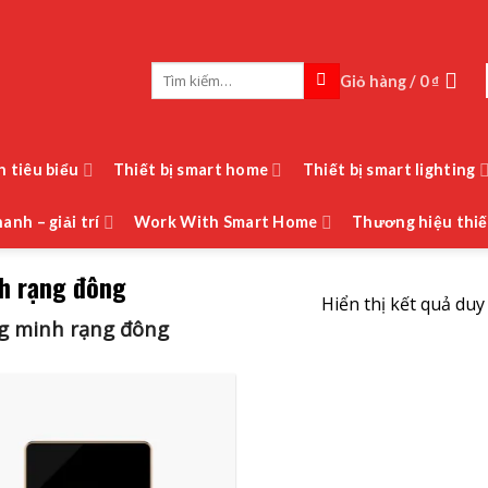
Tìm
Giỏ hàng /
0
₫
kiếm:
h tiêu biểu
Thiết bị smart home
Thiết bị smart lighting
anh – giải trí
Work With Smart Home
Thương hiệu thiế
nh rạng đông
Hiển thị kết quả duy
ng minh rạng đông