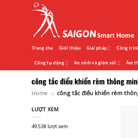
Bỏ
qua
nội
dung
Trang chủ
Giới thiệu
Giải pháp
Công trìn
Cổng tự động
An ninh và giám sát
Âm th
công tắc điểu khiển rèm thông mi
Home
»
công tắc điểu khiển rèm thô
LƯỢT XEM
49.538 lượt xem