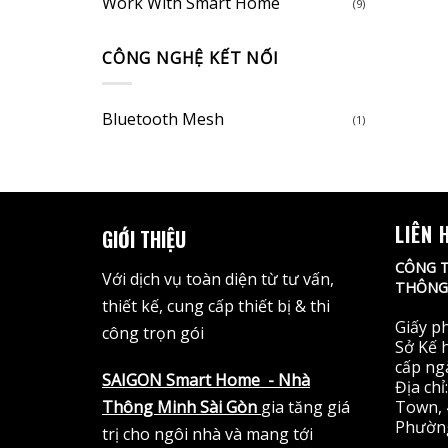
Work With Smart Home
(9)
CÔNG NGHỆ KẾT NỐI
Bluetooth Mesh
(1)
LIÊN 
GIỚI THIỆU
CÔNG T
Với dịch vụ toàn diện từ tư vấn,
THÔNG 
thiết kế, cung cấp thiết bị & thi
Giấy p
công trọn gói
Sở Kế 
cấp ng
SAIGON Smart Home
- Nhà
Địa ch
Thông Minh Sài Gòn
gia tăng giá
Town, 
Phường
trị cho ngôi nhà và mang tới