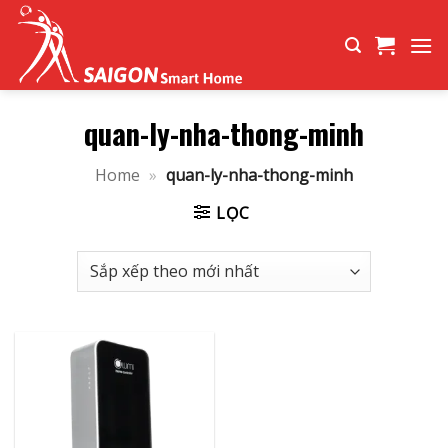
Bỏ
qua
nội
dung
quan-ly-nha-thong-minh
Home
»
quan-ly-nha-thong-minh
LỌC