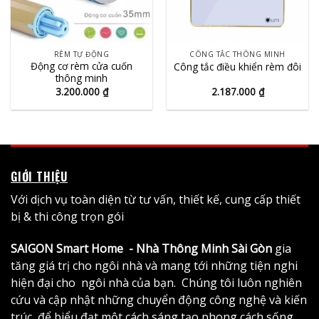
RÈM TỰ ĐỘNG
CÔNG TẮC THÔNG MINH
Động cơ rèm cửa cuốn
Công tắc điều khiển rèm đôi
thông minh
3.200.000
₫
2.187.000
₫
GIỚI THIỆU
Với dịch vụ toàn diện từ tư vấn, thiết kế, cung cấp thiết
bị & thi công trọn gói
SAIGON Smart Home - Nhà Thông Minh Sài Gòn
gia
tăng giá trị cho ngôi nhà và mang tới những tiện nghi
hiện đại cho ngôi nhà của bạn. Chúng tôi luôn nghiên
cứu và cập nhật những chuyển động công nghệ và kiến
trúc, để biểu đạt một cách sáng tạo phong cách sống