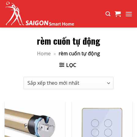
Bỏ
qua
nội
dung
rèm cuốn tự động
Home
»
rèm cuốn tự động
LỌC