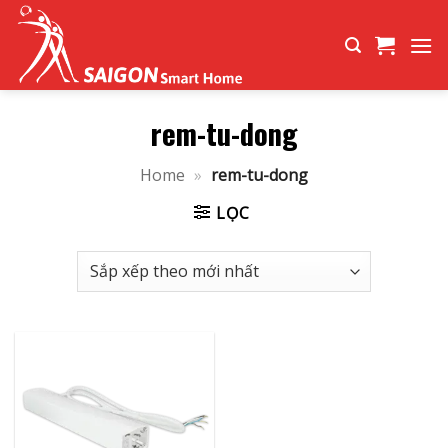
Bỏ
qua
nội
dung
rem-tu-dong
Home
»
rem-tu-dong
LỌC