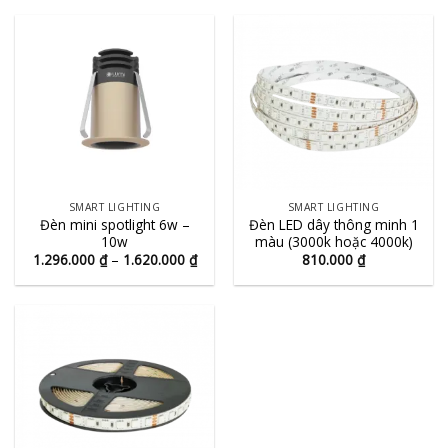
SMART LIGHTING
SMART LIGHTING
Đèn mini spotlight 6w –
Đèn LED dây thông minh 1
10w
màu (3000k hoặc 4000k)
Khoảng
1.296.000
₫
–
1.620.000
₫
810.000
₫
giá:
từ
1.296.000 ₫
đến
1.620.000 ₫