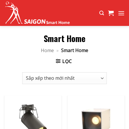
Bỏ
qua
nội
dung
Smart Home
Home
»
Smart Home
LỌC