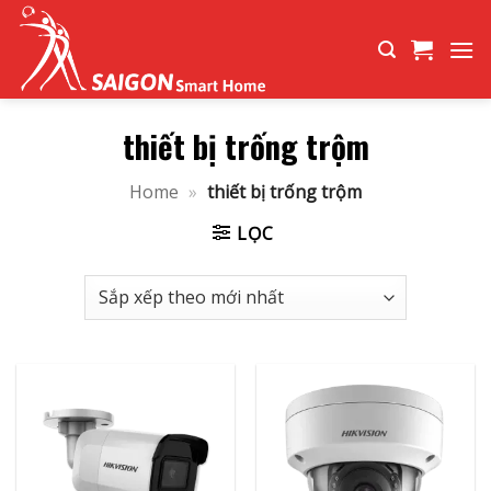
Bỏ
qua
nội
dung
thiết bị trống trộm
Home
»
thiết bị trống trộm
LỌC