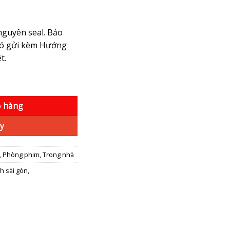
guyên seal. Bảo
 Có gửi kèm Hướng
t.
minh với âm thanh ấn tượng số lượng
ỏ hàng
y
,
Phòng phim
,
Trong nhà
h sài gòn
,