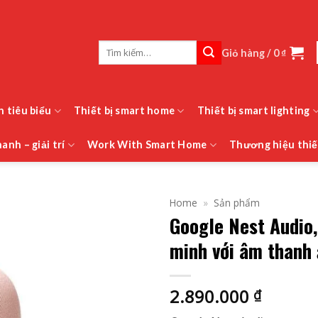
Tìm
Giỏ hàng /
0
₫
kiếm:
h tiêu biểu
Thiết bị smart home
Thiết bị smart lighting
anh – giải trí
Work With Smart Home
Thương hiệu thiế
Home
»
Sản phẩm
Google Nest Audio,
minh với âm thanh
2.890.000
₫