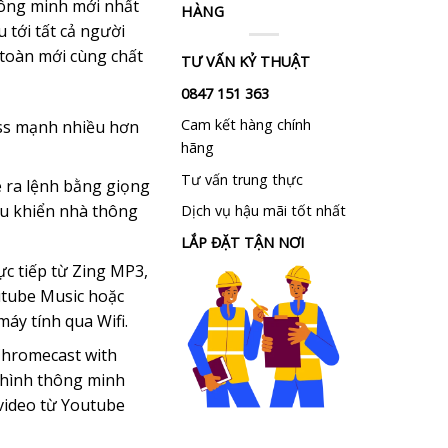
hông minh mới nhất
HÀNG
 tới tất cả người
 toàn mới cùng chất
TƯ VẤN KỶ THUẬT
0847 151 363
Cam kết hàng chính
ss mạnh nhiều hơn
hãng
Tư vấn trung thực
e ra lệnh bằng giọng
iều khiển nhà thông
Dịch vụ hậu mãi tốt nhất
LẮP ĐẶT TẬN NƠI
c tiếp từ Zing MP3,
utube Music hoặc
máy tính qua Wifi.
Chromecast with
 hình thông minh
video từ Youtube