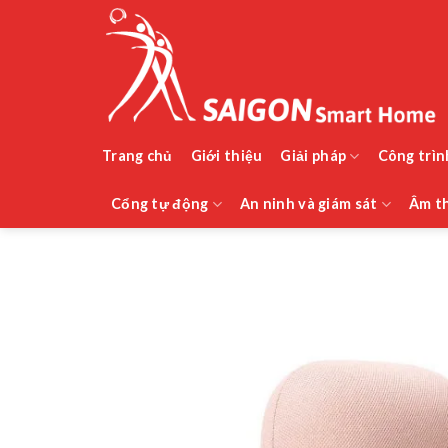
Bỏ
qua
nội
dung
Trang chủ
Giới thiệu
Giải pháp
Công trìn
Cổng tự động
An ninh và giám sát
Âm th