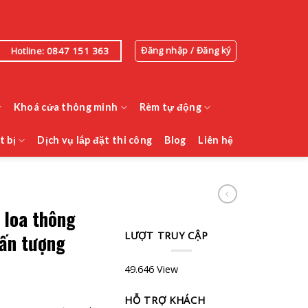
Đăng nhập / Đăng ký
Hotline: 0847 151 363
Khoá cửa thông minh
Rèm tự động
t bị
Dịch vụ lắp đặt thi công
Blog
Liên hệ
 loa thông
LƯỢT TRUY CẬP
 ấn tượng
49.646 View
HỖ TRỢ KHÁCH