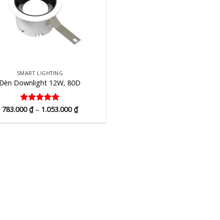
SMART LIGHTING
Đèn Downlight 12W, 80D
Khoảng
783.000
Được xếp
₫
–
1.053.000
₫
giá:
hạng
5
5
từ
sao
783.000 ₫
đến
1.053.000 ₫