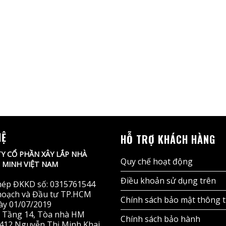
HỆ
HỖ TRỢ KHÁCH HÀNG
Y CỔ PHẦN XÂY LẮP NHÀ
Quy chế hoạt động
MINH VIỆT NAM
Điều khoản sử dụng trên
hép ĐKKD số: 0315761544
hoạch và Đầu tư TP.HCM
Chính sách bảo mật thông t
ày 01/07/2019
ỉ: Tầng 14, Tòa nhà HM
Chính sách bảo hành
412 Nguyễn Thị Minh Khai,