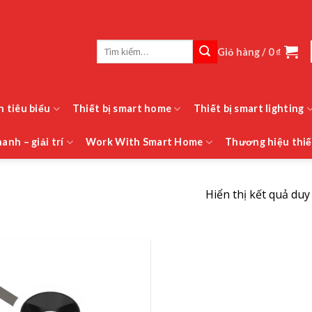
Tìm
Giỏ hàng /
0
₫
kiếm:
h tiêu biểu
Thiết bị smart home
Thiết bị smart lighting
anh – giải trí
Work With Smart Home
Thương hiệu thiế
Hiển thị kết quả duy