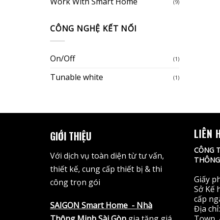
Work With Smart Home
(9)
CÔNG NGHỆ KẾT NỐI
On/Off
(1)
Tunable white
(1)
LIÊN 
GIỚI THIỆU
CÔNG T
Với dịch vụ toàn diện từ tư vấn,
THÔNG 
thiết kế, cung cấp thiết bị & thi
Giấy p
công trọn gói
Sở Kế 
cấp ng
SAIGON Smart Home
- Nhà
Địa ch
Thông Minh Sài Gòn
gia tăng giá
Town, 