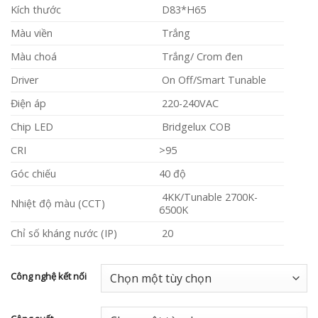
Kích thước
D83*H65
Màu viền
Trắng
Màu choá
Trắng/ Crom đen
Driver
On Off/Smart Tunable
Điện áp
220-240VAC
Chip LED
Bridgelux COB
CRI
>95
Góc chiếu
40 độ
4KK/Tunable 2700K-
Nhiệt độ màu (CCT)
6500K
Chỉ số kháng nước (IP)
20
Công nghệ kết nối