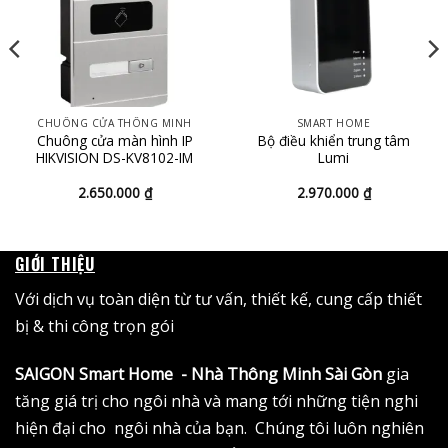
CHUÔNG CỬA THÔNG MINH
SMART HOME
Chuông cửa màn hình IP
Bộ điều khiển trung tâm
HIKVISION DS-KV8102-IM
Lumi
2.650.000
₫
2.970.000
₫
0 ₫
GIỚI THIỆU
0 ₫
Với dịch vụ toàn diện từ tư vấn, thiết kế, cung cấp thiết
bị & thi công trọn gói
SAIGON Smart Home - Nhà Thông Minh Sài Gòn
gia
tăng giá trị cho ngôi nhà và mang tới những tiện nghi
hiện đại cho ngôi nhà của bạn. Chúng tôi luôn nghiên