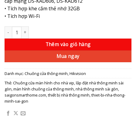
cáp mạng DS-KAD606, DS-KAD612
• Tích hợp khe cắm thẻ nhớ 32GB
• Tích hợp Wi-Fi
Màn Hình Chuông cửa IP Hikvision DS-KH6320-WTE1 số lượng
Thêm vào giỏ hàng
Mua ngay
Danh mục:
Chuông cửa thông minh
,
Hikvision
Thẻ:
Chuông cửa màn hình cho nhà vip
,
lắp đặt nhà thông minh sài
gòn
,
màn hình chuông của thông minh
,
nhà thông minh sài gòn
,
saigonsmarthome.com
,
thiết bị nhà thông minh
,
thiet-bi-nha-thong-
minh-sai-gon