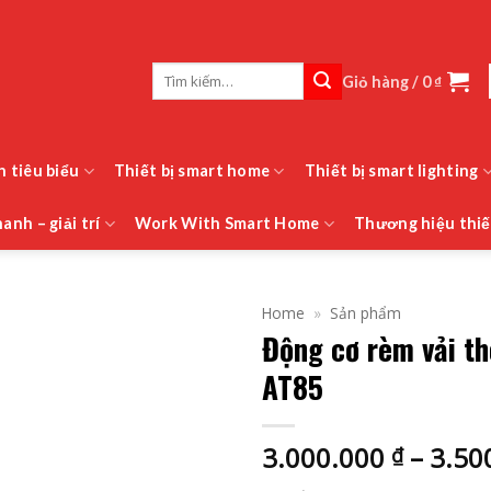
Tìm
Giỏ hàng /
0
₫
kiếm:
h tiêu biểu
Thiết bị smart home
Thiết bị smart lighting
anh – giải trí
Work With Smart Home
Thương hiệu thiế
Home
»
Sản phẩm
Động cơ rèm vải t
AT85
3.000.000
–
3.50
₫