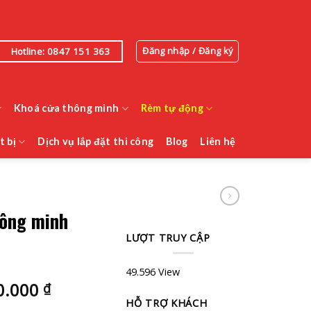
Đăng nhập / Đăng ký
Hotline: 0847 151 363
Khoá cửa thông minh
Rèm tự động
t bị
Dịch vụ lắp đặt thi công
Blog
Liên hệ
hông minh
LƯỢT TRUY CẬP
49.596 View
Khoảng
0.000
₫
giá:
HỖ TRỢ KHÁCH