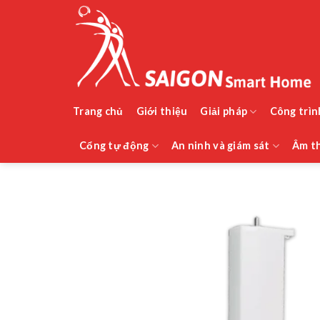
Bỏ
qua
nội
dung
Trang chủ
Giới thiệu
Giải pháp
Công trìn
Cổng tự động
An ninh và giám sát
Âm th