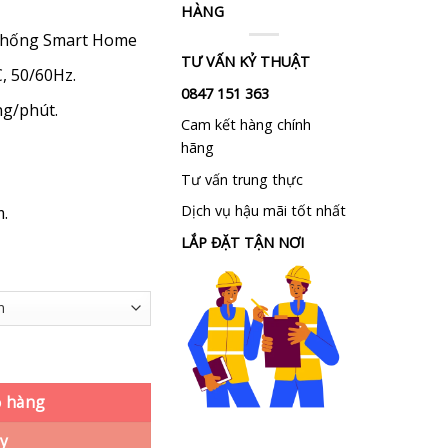
từ
HÀNG
3.000.000 ₫
 thống Smart Home
đến
TƯ VẤN KỶ THUẬT
, 50/60Hz.
3.500.000 ₫
0847 151 363
ng/phút.
Cam kết hàng chính
hãng
Tư vấn trung thực
Dịch vụ hậu mãi tốt nhất
.
LẮP ĐẶT TẬN NƠI
T85 số lượng
ỏ hàng
y