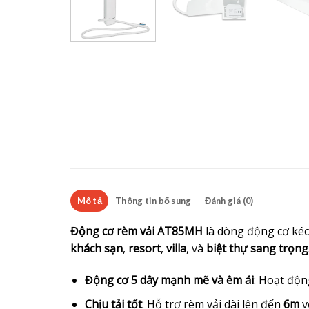
Mô tả
Thông tin bổ sung
Đánh giá (0)
Động cơ rèm vải AT85MH
là dòng động cơ kéo
khách sạn
,
resort
,
villa
, và
biệt thự sang trọng
Động cơ 5 dây mạnh mẽ và êm ái
: Hoạt độn
Chịu tải tốt
: Hỗ trợ rèm vải dài lên đến
6m
v