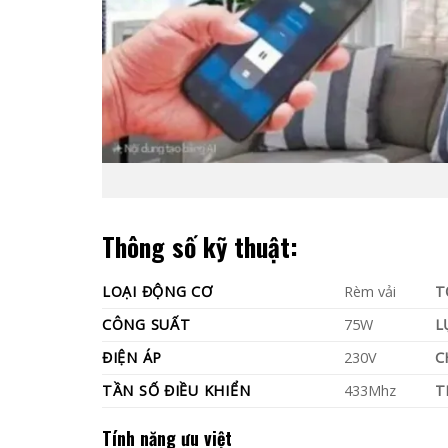
Thông số kỹ thuật:
LOẠI ĐỘNG CƠ
Rèm vải
T
CÔNG SUẤT
75W
L
ĐIỆN ÁP
230V
C
TẦN SỐ ĐIỀU KHIỂN
433Mhz
T
Tính năng ưu việt