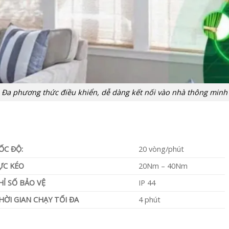
Đa phương thức điều khiển, dễ dàng kết nối vào nhà thông minh
ỐC ĐỘ:
20 vòng/phút
ỰC KÉO
20Nm – 40Nm
HỈ SỐ BẢO VỆ
IP 44
HỜI GIAN CHẠY TỐI ĐA
4 phút