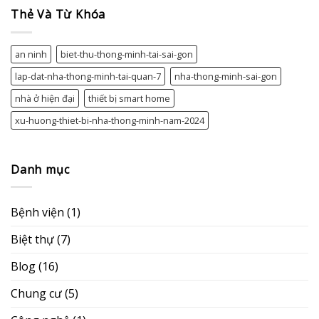
ở
Thẻ Và Từ Khóa
Penthouse
Hado
Centrosa
an ninh
biet-thu-thong-minh-tai-sai-gon
lap-dat-nha-thong-minh-tai-quan-7
nha-thong-minh-sai-gon
nhà ở hiện đại
thiết bị smart home
xu-huong-thiet-bi-nha-thong-minh-nam-2024
Danh mục
Bệnh viện
(1)
Biệt thự
(7)
Blog
(16)
Chung cư
(5)