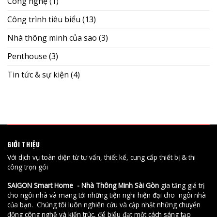
Công nghệ
(1)
Công trình tiêu biểu
(13)
Nhà thông minh của sao
(3)
Penthouse
(3)
Tin tức & sự kiện
(4)
GIỚI THIỆU
Với dịch vụ toàn diện từ tư vấn, thiết kế, cung cấp thiết bị & thi
công trọn gói
SAIGON Smart Home - Nhà Thông Minh Sài Gòn
gia tăng giá trị
cho ngôi nhà và mang tới những tiện nghi hiện đại cho ngôi nhà
của bạn. Chúng tôi luôn nghiên cứu và cập nhật những chuyển
động công nghệ và kiến trúc, để biểu đạt một cách sáng tạo