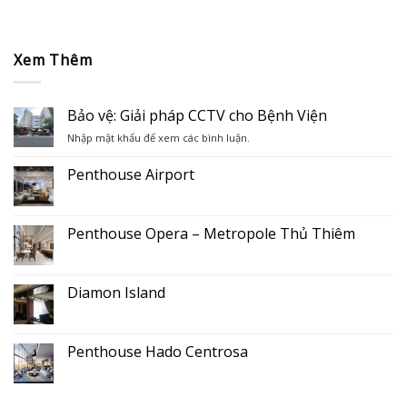
Xem Thêm
Bảo vệ: Giải pháp CCTV cho Bệnh Viện
Nhập mật khẩu để xem các bình luận.
Penthouse Airport
Không
có
bình
luận
Penthouse Opera – Metropole Thủ Thiêm
ở
Penthouse
Không
Airport
có
bình
luận
Diamon Island
ở
Penthouse
Không
Opera
có
–
bình
Metropole
luận
Penthouse Hado Centrosa
Thủ
ở
Thiêm
Diamon
Không
Island
có
bình
luận