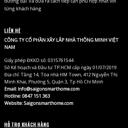
đương đại. Và đưa ra cách tiếp cận phù hợp nhất với
từng khách hàng
LIÊN HỆ
CÔNG TY CỔ PHẦN XÂY LẮP NHÀ THÔNG MINH VIỆT
NAM
Giấy phép ĐKKD số: 0315761544
Sở Kế hoạch và Đầu tư TP.HCM cấp ngày 01/07/2019
Địa chỉ: Tầng 14, Tòa nhà HM Town, 412 Nguyễn Thị
Minh Khai, Phường 5, Quận 3, Tp Hồ Chí Minh
Email: info@saigonsmarthome.com
Hotline:
0847 151 363
Website:
Saigonsmarthome.com
HỖ TRỢ KHÁCH HÀNG