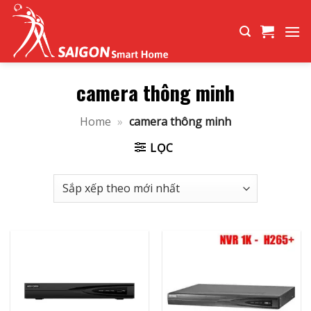
Bỏ
qua
nội
dung
camera thông minh
Home
»
camera thông minh
LỌC