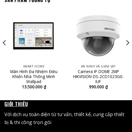
SẢN PHẨM TƯƠNG TỰ
SMART HOME
AN NINH VÀ GIÁM SÁT
Màn Hình Đa Nhiệm Điều
Camera IP DOME 2MP
Khiển Nhà Thông Minh
HIKVISION DS-2CD1023G0-
Wallpad
IUF
13.500.000
₫
990.000
₫
GIỚI THIỆU
Với dịch vụ toàn diện từ tư vấn, thiết kế, cung cấp thiết
bị & thi công trọn gói