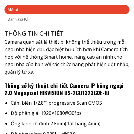
Mô tả
Đánh giá (0)
THÔNG TIN CHI TIẾT
Camera quan sát là thiết bị không thể thiếu trong mỗi
ngôi nhà hiện đại, đặc biệt hữu ích hơn khi Camera tích
hợp với hệ thống
Smart home
, nâng cao an ninh cho
ngôi nhà của bạn với các chức năng phát hiện đột nhập,
quản lý từ xa.
Thông số kỹ thuật chi tiết Camera IP hồng ngoại
2.0 Megapixel HIKVISION DS-2CD1323G0E-ID
Cảm biến 1/2.8″” progressive Scan CMOS
Độ phân giải 1920×1080@30fps
Ống kính cố định 2.8mm(đặt hàng 4mm)
Độ nhạy sáng 0.028Lux@F2.0