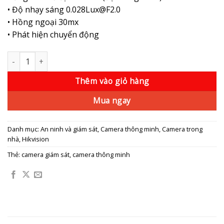
• Độ nhạy sáng 0.028Lux@F2.0
• Hồng ngoại 30mx
• Phát hiện chuyển động
Camera IP 2.0MP HIKVISION DS-2CD1323G0E-ID số lượng
Thêm vào giỏ hàng
Mua ngay
Danh mục:
An ninh và giám sát
,
Camera thông minh
,
Camera trong
nhà
,
Hikvision
Thẻ:
camera giám sát
,
camera thông minh