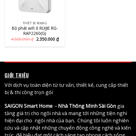
THIẾT BỊ MẠNG
Bộ phát wifi 6 RUIJIE RG-
RAP2260(G)
Giá
Giá
4.500.000
₫
2.350.000
₫
gốc
hiện
là:
tại
4.500.000 ₫.
là:
2.350.000 ₫.
GIỚI THIỆU
Với dịch vụ toàn diện từ tư vấn, thiết kế, cung cấp thiết
bị & thi công trọn gói
SAIGON Smart Home - Nhà Thông Minh Sài Gòn
gia
tăng giá trị cho ngôi nhà và mang tới những tiện nghi
hiện đại cho ngôi nhà của bạn. Chúng tôi luôn nghiên
cứu và cập nhật những chuyển động công nghệ và kiến
trúc, để biểu đạt một cách sáng tạo phong cách sống