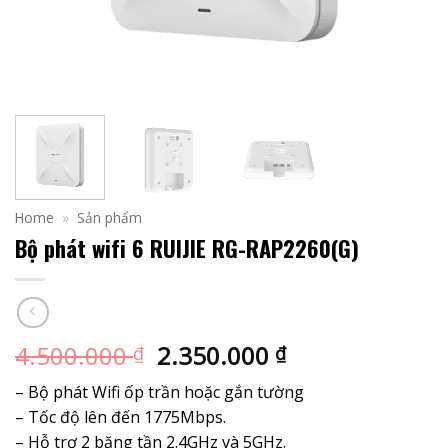
Home
»
Sản phẩm
Bộ phát wifi 6 RUIJIE RG-RAP2260(G)
Giá
Giá
4.500.000
2.350.000
₫
₫
gốc
hiện
– Bộ phát Wifi ốp trần hoặc gắn tường
là:
tại
– Tốc độ lên đến 1775Mbps.
4.500.000 ₫.
là:
– Hỗ trợ 2 băng tần 2.4GHz và 5GHz.