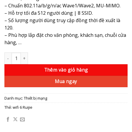
2.350.000 ₫.
– Chuẩn 802.11a/b/g/n/ac Wave1/Wave2, MU-MIMO.
– Hỗ trợ tối đa 512 người dùng | 8 SSID.
– Số lượng người dùng truy cập đồng thời đề xuất là
120.
– Phù hợp lắp đặt cho văn phòng, khách sạn, chuỗi cửa
hàng, …
Bộ phát wifi 6 RUIJIE RG-RAP2260(G) số lượng
Thêm vào giỏ hàng
Mua ngay
Danh mục:
Thiết bị mạng
Thẻ:
wifi 6 Ruijie