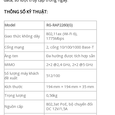
data, số lượt truy cập trong ngày.
THÔNG SỐ KỶ THUẬT:
Model
RG-RAP2260(G)
802,11ax (Wi-Fi 6),
Giao thức không dây
1775Mbps
Cổng mạng
2, cổng 10/100/1000 Base-T
Ăng-ten
Đa hướng được tích hợp sẵn
MIMO
2×2 @2,4 GHz, 2×2 @5 GHz
Số lượng máy khách
512/100
đề xuất
Kích thước
194 mm × 194 mm × 35 mm
Trọng lượng
0,56kg
802,3at PoE, bộ chuyển đổi
Nguồn cấp
DC 12V/1,5A