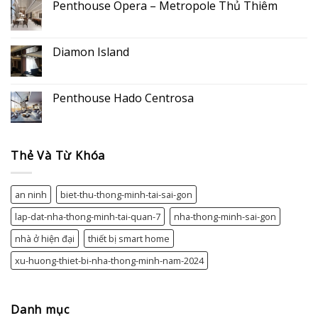
luận
Penthouse Opera – Metropole Thủ Thiêm
ở
Penthouse
Không
Airport
có
bình
luận
Diamon Island
ở
Penthouse
Không
Opera
có
–
bình
Metropole
luận
Penthouse Hado Centrosa
Thủ
ở
Thiêm
Diamon
Không
Island
có
bình
luận
ở
Thẻ Và Từ Khóa
Penthouse
Hado
Centrosa
an ninh
biet-thu-thong-minh-tai-sai-gon
lap-dat-nha-thong-minh-tai-quan-7
nha-thong-minh-sai-gon
nhà ở hiện đại
thiết bị smart home
xu-huong-thiet-bi-nha-thong-minh-nam-2024
Danh mục