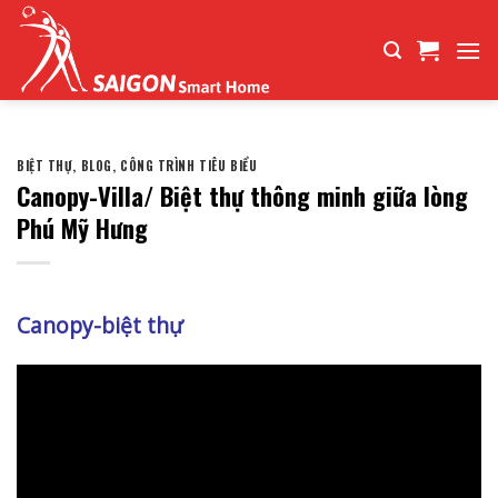
Bỏ
qua
nội
dung
BIỆT THỰ
,
BLOG
,
CÔNG TRÌNH TIÊU BIỂU
Canopy-Villa/ Biệt thự thông minh giữa lòng
Phú Mỹ Hưng
Canopy-biệt thự