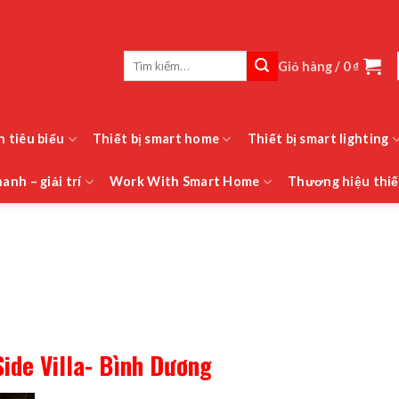
Tìm
Giỏ hàng /
0
₫
kiếm:
h tiêu biểu
Thiết bị smart home
Thiết bị smart lighting
anh – giải trí
Work With Smart Home
Thương hiệu thiế
Side Villa- Bình Dương