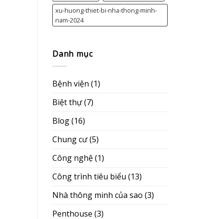
xu-huong-thiet-bi-nha-thong-minh-
nam-2024
Danh mục
Bệnh viện
(1)
Biệt thự
(7)
Blog
(16)
Chung cư
(5)
Công nghệ
(1)
Công trình tiêu biểu
(13)
Nhà thông minh của sao
(3)
Penthouse
(3)