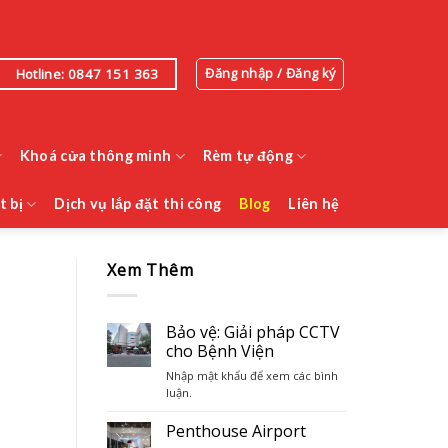
Đăng nhập / Đăng ký
Hotline: 0847 151 363
Khoá cửa thông minh
Rèm tự động
t bị
Dịch vụ lắp đặt thi công
Blog
Liên hệ
Xem Thêm
Bảo vệ: Giải pháp CCTV
cho Bệnh Viện
Nhập mật khẩu để xem các bình
luận.
Penthouse Airport