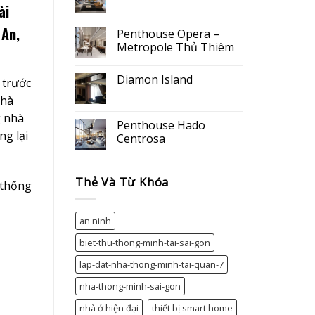
Không
ài
có
bình
 An,
luận
Penthouse Opera –
ở
Metropole Thủ Thiêm
Penthouse
Airport
Không
có
Diamon Island
bình
 trước
luận
Không
ở
nhà
có
Penthouse
bình
g nhà
Opera
luận
Penthouse Hado
–
ở
ng lại
Metropole
Centrosa
Diamon
Thủ
Island
Thiêm
Không
có
bình
Thẻ Và Từ Khóa
luận
 thống
ở
Penthouse
Hado
Centrosa
an ninh
biet-thu-thong-minh-tai-sai-gon
lap-dat-nha-thong-minh-tai-quan-7
nha-thong-minh-sai-gon
nhà ở hiện đại
thiết bị smart home