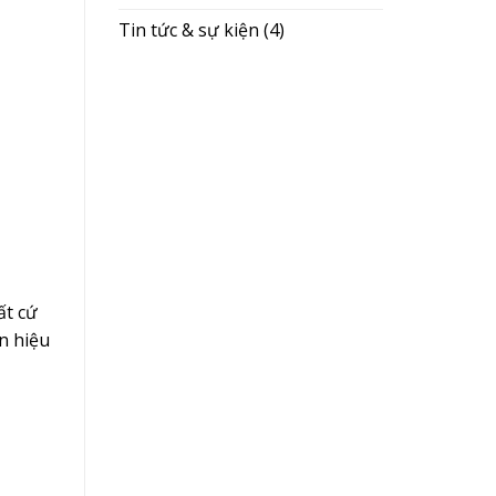
Tin tức & sự kiện
(4)
ất cứ
an hiệu