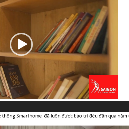
00:29
hệ thống Smarthome đã luôn được bảo trì đều đặn qua năm 