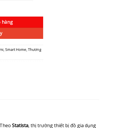
 Wifi số lượng
ỏ hàng
y
mi
,
Smart Home
,
Thương
. Theo
Statista
, thị trường thiết bị đồ gia dụng