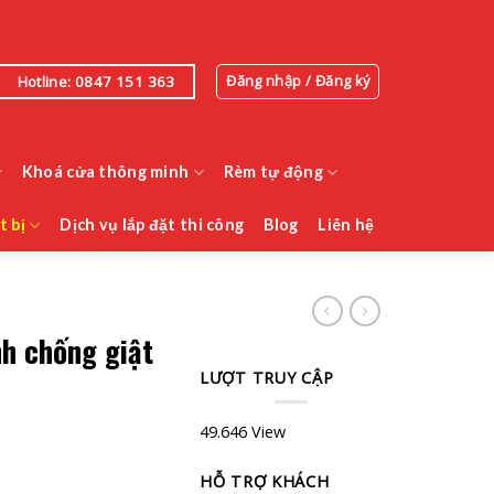
Đăng nhập / Đăng ký
Hotline: 0847 151 363
Khoá cửa thông minh
Rèm tự động
t bị
Dịch vụ lắp đặt thi công
Blog
Liên hệ
h chống giật
LƯỢT TRUY CẬP
49.646 View
HỖ TRỢ KHÁCH