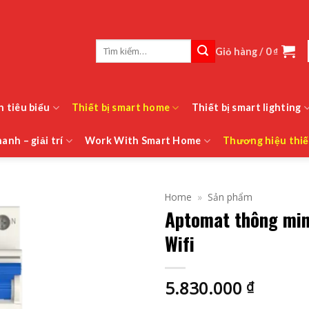
Tìm
Giỏ hàng /
0
₫
kiếm:
h tiêu biểu
Thiết bị smart home
Thiết bị smart lighting
anh – giải trí
Work With Smart Home
Thương hiệu thiế
Home
»
Sản phẩm
Aptomat thông min
Wifi
5.830.000
₫