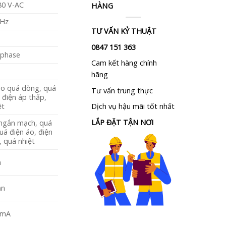
80 V-AC
HÀNG
 Hz
TƯ VẤN KỶ THUẬT
0847 151 363
 phase
Cam kết hàng chính
hãng
o quá dòng, quá
Tư vấn trung thực
 điện áp thấp,
ệt
Dịch vụ hậu mãi tốt nhất
LẮP ĐẶT TẬN NƠI
ngắn mạch, quá
uá điện áo, điện
, quá nhiệt
n
ần
 mA