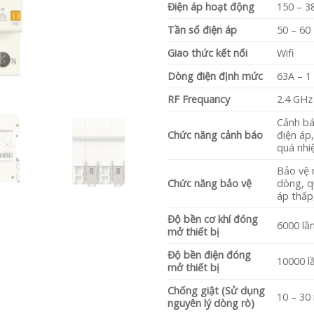
Điện áp hoạt động
150 – 3
Tần số điện áp
50 – 60
Giao thức kết nối
Wifi
Dòng điện định mức
63A – 1
RF Frequancy
2.4 GHz
Cảnh bá
Chức năng cảnh báo
điện áp,
quá nhi
Bảo vệ 
Chức năng bảo vệ
dòng, q
áp thấp
Độ bền cơ khí đóng
6000 lầ
mở thiết bị
Độ bền điện đóng
10000 l
mở thiết bị
Chống giật (Sử dụng
10 – 30
nguyên lý dòng rò)