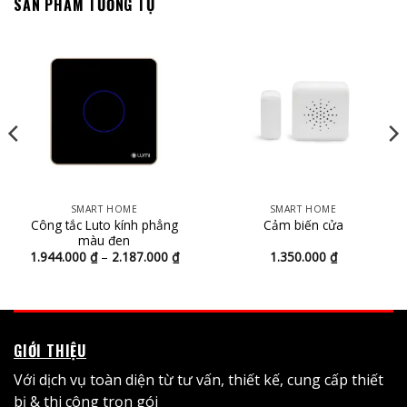
SẢN PHẨM TƯƠNG TỰ
SMART HOME
SMART HOME
Công tắc Luto kính phẳng
Cảm biến cửa
màu đen
Khoảng
1.944.000
₫
–
2.187.000
₫
1.350.000
₫
giá:
từ
1.944.000 ₫
0 ₫
đến
2.187.000 ₫
0 ₫
GIỚI THIỆU
Với dịch vụ toàn diện từ tư vấn, thiết kế, cung cấp thiết
bị & thi công trọn gói