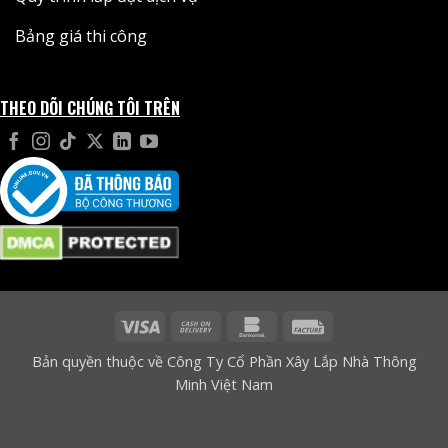
Bảng giá thi công
THEO DÕI CHÚNG TÔI TRÊN
Visa
Cash
Bankomat
Facture
On
Bản quyền thuộc về Công Ty Cổ Phần Xây Lắp Nhà Thông
Delivery
Minh Việt Nam