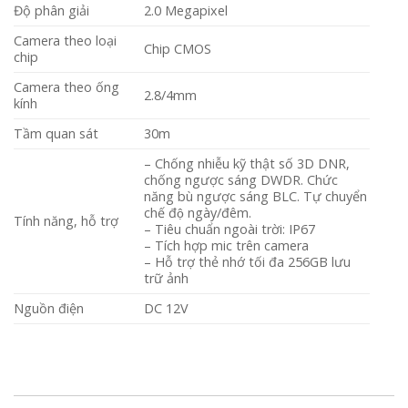
Độ phân giải
2.0 Megapixel
Camera theo loại
Chip CMOS
chip
Camera theo ống
2.8/4mm
kính
Tầm quan sát
30m
– Chống nhiễu kỹ thật số 3D DNR,
chống ngược sáng DWDR. Chức
năng bù ngược sáng BLC. Tự chuyển
chế độ ngày/đêm.
Tính năng, hỗ trợ
– Tiêu chuẩn ngoài trời: IP67
– Tích hợp mic trên camera
– Hỗ trợ thẻ nhớ tối đa 256GB lưu
trữ ảnh
Nguồn điện
DC 12V