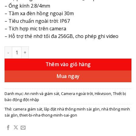
– Ống kính 2.8/4mm
– Tầm xa đèn hồng ngoại 30m
– Tiêu chuẩn ngoài trời: IP67
– Tích hợp mic trên camera
– Hỗ trợ thẻ nhớ tối đa 256GB, cho phép ghi video
Camera IP 2MP HIKVISION DS-2CD1023G0-IUF số lượng
Thêm vào giỏ hàng
Mua ngay
Danh mục:
An ninh và giám sát
,
Camera ngoài trời
,
Hikvision
,
Thiết bị
báo động đột nhập
Thẻ:
camera giám sát
,
lắp đặt nhà thông minh sài gòn
,
nhà thông minh
sài gòn
,
thiet-bi-nha-thong-minh-sai-gon