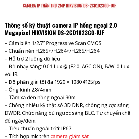
Thông số kỹ thuật camera IP hồng ngoại 2.0
Megapixel HIKVISION DS-2CD1023G0-IUF
– Cảm biến 1/2.7″ Progressive Scan CMOS
– Chuẩn nén H.265+/H.264+/H.265/H.264
– Hỗ trợ 2 luồng dữ liệu
– Độ nhạy sáng: 0.01 Lux @ (F2.0, AGC ON), B/W: 0 Lux
với IR.
– Độ phân giải tối đa 1920 × 1080 @25fps
– Ống kính 2.8/4mm
– Tầm xa đèn hồng ngoại 30m
– Chống nhiễu kỹ thật số 3D DNR, chống ngược sáng
DWDR. Chức năng bù ngược sáng BLC. Tự chuyển chế
độ ngày/đêm.
– Tiêu chuẩn ngoài trời: IP67
– Tích hợp mic trên
camera giám sát