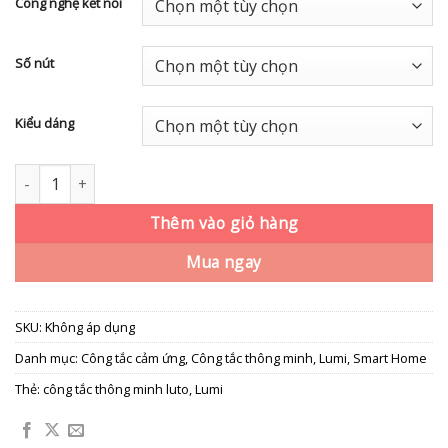
Công nghệ kết nối
Số nút
Kiểu dáng
Công tắc Luto kính phẳng màu đen số lượng
Thêm vào giỏ hàng
Mua ngay
SKU:
Không áp dụng
Danh mục:
Công tắc cảm ứng
,
Công tắc thông minh
,
Lumi
,
Smart Home
Thẻ:
công tắc thông minh luto
,
Lumi