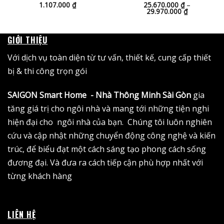
oảng
1.107.000
₫
25.670.000
₫
–
Khoảng
29.970.000
₫
giá:
26.000 ₫
từ
n
25.670.000
69.000 ₫
đến
GIỚI THIỆU
29.970.000
Với dịch vụ toàn diện từ tư vấn, thiết kế, cung cấp thiết
bị & thi công trọn gói
SAIGON Smart Home - Nhà Thông Minh Sài Gòn
gia
tăng giá trị cho ngôi nhà và mang tới những tiện nghi
hiện đại cho ngôi nhà của bạn. Chúng tôi luôn nghiên
cứu và cập nhật những chuyển động công nghệ và kiến
trúc, để biểu đạt một cách sáng tạo phong cách sống
đương đại. Và đưa ra cách tiếp cận phù hợp nhất với
từng khách hàng
LIÊN HỆ