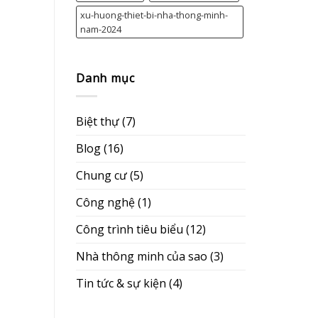
xu-huong-thiet-bi-nha-thong-minh-
nam-2024
Danh mục
Biệt thự
(7)
Blog
(16)
Chung cư
(5)
Công nghệ
(1)
Công trình tiêu biểu
(12)
Nhà thông minh của sao
(3)
Tin tức & sự kiện
(4)