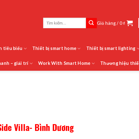
Tìm
Giỏ hàng /
0
₫
kiếm:
h tiêu biểu
Thiết bị smart home
Thiết bị smart lighting
anh – giải trí
Work With Smart Home
Thương hiệu thiế
Side Villa- Bình Dương