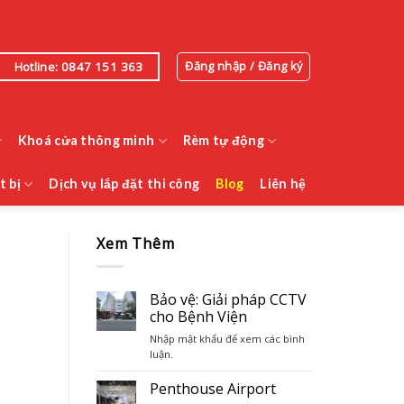
Đăng nhập / Đăng ký
Hotline: 0847 151 363
Khoá cửa thông minh
Rèm tự động
t bị
Dịch vụ lắp đặt thi công
Blog
Liên hệ
Xem Thêm
Bảo vệ: Giải pháp CCTV
cho Bệnh Viện
Nhập mật khẩu để xem các bình
luận.
Penthouse Airport