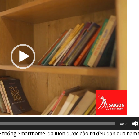
00:29
hệ thống Smarthome đã luôn được bảo trì đều đặn qua năm 