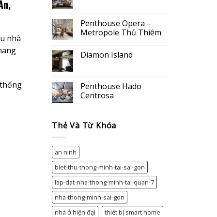
An,
Không
có
bình
luận
Penthouse Opera –
ở
Metropole Thủ Thiêm
Penthouse
au nhà
Airport
Không
 mang
có
Diamon Island
bình
luận
Không
ở
có
Penthouse
bình
Opera
 thống
luận
Penthouse Hado
–
ở
Metropole
Centrosa
Diamon
Thủ
Island
Thiêm
Không
có
bình
Thẻ Và Từ Khóa
luận
ở
Penthouse
Hado
Centrosa
an ninh
biet-thu-thong-minh-tai-sai-gon
lap-dat-nha-thong-minh-tai-quan-7
nha-thong-minh-sai-gon
nhà ở hiện đại
thiết bị smart home