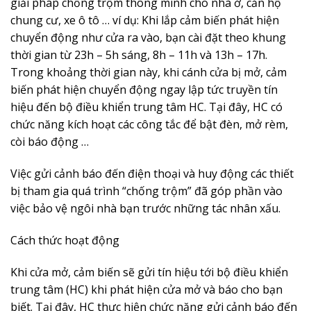
giải pháp chống trộm thông minh cho nhà ở, căn hộ
chung cư, xe ô tô … ví dụ: Khi lắp cảm biến phát hiện
chuyển động như cửa ra vào, bạn cài đặt theo khung
thời gian từ 23h – 5h sáng, 8h – 11h và 13h – 17h.
Trong khoảng thời gian này, khi cánh cửa bị mở, cảm
biến phát hiện chuyển động ngay lập tức truyền tín
hiệu đến bộ điều khiển trung tâm HC. Tại đây, HC có
chức năng kích hoạt các công tắc để bật đèn, mở rèm,
còi báo động …
Việc gửi cảnh báo đến điện thoại và huy động các thiết
bị tham gia quá trình “chống trộm” đã góp phần vào
việc bảo vệ ngôi nhà bạn trước những tác nhân xấu.
Cách thức hoạt động
Khi cửa mở, cảm biến sẽ gửi tín hiệu tới bộ điều khiển
trung tâm (HC) khi phát hiện cửa mở và báo cho bạn
biết. Tại đây, HC thực hiện chức năng gửi cảnh báo đến