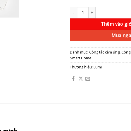
Công tắc chiết áp 2 nút số lượ
Thêm vào gi
Mua nga
Danh mục:
Công tắc cảm ứng
,
Công 
Smart Home
Thương hiệu:
Lumi