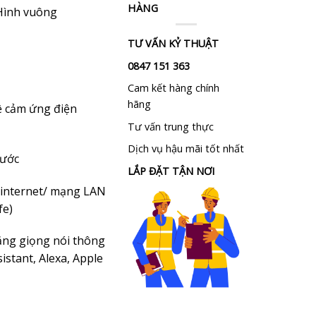
HÀNG
 Hình vuông
TƯ VẤN KỶ THUẬT
0847 151 363
Cam kết hàng chính
hãng
ệ cảm ứng điện
Tư vấn trung thực
Dịch vụ hậu mãi tốt nhất
xước
LẮP ĐẶT TẬN NƠI
 internet/ mạng LAN
fe)
bằng giọng nói thông
istant, Alexa, Apple