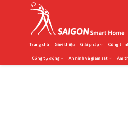
Bỏ
qua
nội
dung
Trang chủ
Giới thiệu
Giải pháp
Công trìn
Cổng tự động
An ninh và giám sát
Âm th