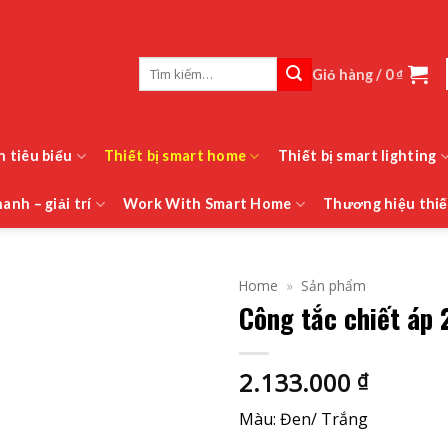
Tìm
Giỏ hàng /
0
₫
kiếm:
h tiêu biểu
Thiết bị smart home
Thiết bị smart lighting
anh – giải trí
Work With Smart Home
Thương hiệu thiế
Home
»
Sản phẩm
Công tắc chiết áp 
2.133.000
₫
Màu: Đen/ Trắng