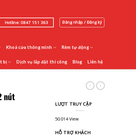
Đăng nhập / Đăng ký
Hotline: 0847 151 363
Khoá cửa thông minh
Rèm tự động
t bị
Dịch vụ lắp đặt thi công
Blog
Liên hệ
2 nút
LƯỢT TRUY CẬP
50.014 View
HỖ TRỢ KHÁCH