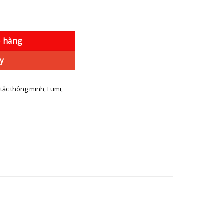
ng
ỏ hàng
y
tắc thông minh
,
Lumi
,